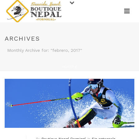
ARCHIVES
Monthly Archive for: "febrero, 2017"
INICIO
/
By
Boutique Nepal Formigal
In
Sin categoría