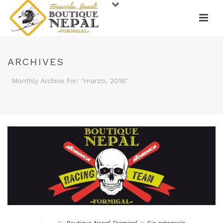
ARCHIVES
Monthly Archive for: "marzo, 2018"
INICIO
/
By
Boutique Nepal Formigal
In
Sin categoría