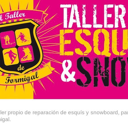
ler propio de reparación de esquís y snowboard, p
igal.