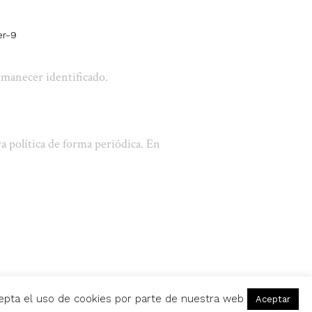
er-9
rmanecer identificado.
a política de forma periódica. En
cepta el uso de cookies por parte de nuestra web
Aceptar