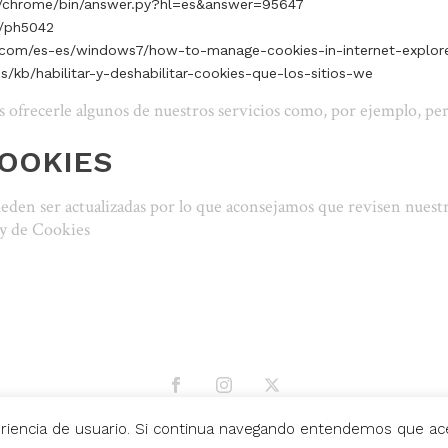
m/chrome/bin/answer.py?hl=es&answer=95647
b/ph5042
.com/es-es/windows7/how-to-manage-cookies-in-internet-explor
es/kb/habilitar-y-deshabilitar-cookies-que-los-sitios-we
s ofrecerle algunos de nuestros servicios como, por ejemplo, pe
COOKIES
eden ser actualizadas por lo que aconsejamos que revisen nuestr
y de Cookies
periencia de usuario. Si continua navegando entendemos que a