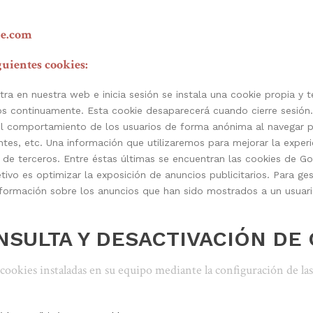
ue.com
guientes cookies:
ntra en nuestra web e inicia sesión se instala una cookie propia 
tos continuamente. Esta cookie desaparecerá cuando cierre sesión.
r el comportamiento de los usuarios de forma anónima al navegar 
ntes, etc. Una información que utilizaremos para mejorar la exper
 de terceros. Entre éstas últimas se encuentran las cookies de Goo
etivo es optimizar la exposición de anuncios publicitarios. Para ge
rmación sobre los anuncios que han sido mostrados a un usuario, 
SULTA Y DESACTIVACIÓN DE
cookies instaladas en su equipo mediante la configuración de la