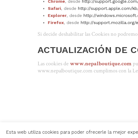
Chrome
, desde
http://support.google.co
Safari
, desde
http://support.apple.com/k
Explorer
, desde
http://windows.microsoft
Firefox
, desde
http://support.mozilla.org/
Si decide deshabilitar las Cookies no podremo
ACTUALIZACIÓN DE 
Las cookies de
www.nepalboutique.com
pu
www.nepalboutique.com cumplimos con la Le
Esta web utiliza cookies para poder ofrecerle la mejor ex