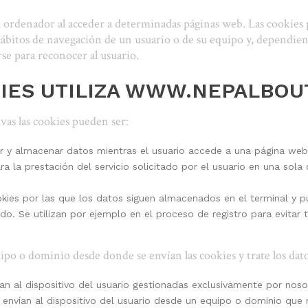
u ordenador al acceder a determinadas páginas web. Las cookies 
ábitos de navegación de un usuario o de su equipo y, dependie
rse para reconocer al usuario.
KIES UTILIZA WWW.NEPALBOU
as las cookies pueden ser:
ar y almacenar datos mientras el usuario accede a una página we
a la prestación del servicio solicitado por el usuario en una sola
okies por las que los datos siguen almacenados en el terminal y p
do. Se utilizan por ejemplo en el proceso de registro para evitar 
uipo o dominio desde donde se envían las cookies y trate los da
an al dispositivo del usuario gestionadas exclusivamente por noso
 envían al dispositivo del usuario desde un equipo o dominio que